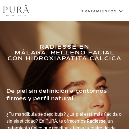
RADIESSE EN
MÁLAGA: RELLENO FACIAL
CON HIDROXIAPATITA CÁLCICA
De piel sin definición a contornos
firmes y perfil natural
¿Tu mandíbula se desdibuja? ¿La piel está más flácida o
sin elasticidad? En PURÄ, te ofrecemos
Radiesse
, un
tratamiento único que redefine y tensa tu rostro desde