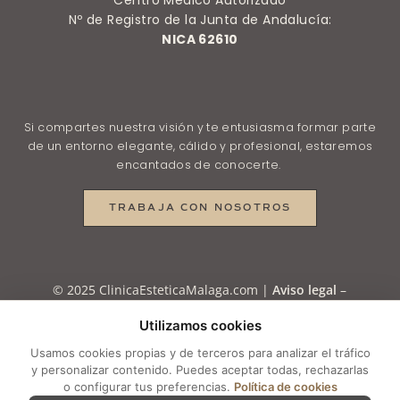
Centro Médico Autorizado
Nº de Registro de la Junta de Andalucía:
NICA 62610
Si compartes nuestra visión y te entusiasma formar parte
de un entorno elegante, cálido y profesional, estaremos
encantados de conocerte.
TRABAJA CON NOSOTROS
© 2025 ClinicaEsteticaMalaga.com |
Aviso legal
–
Política de Privacidad
–
Política de Privacidad en
Utilizamos cookies
RRSS
–
Política de Cookies
–
Configurar cookies
Usamos cookies propias y de terceros para analizar el tráfico
y personalizar contenido. Puedes aceptar todas, rechazarlas
o configurar tus preferencias.
Política de cookies