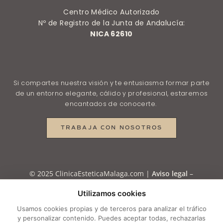
Centro Médico Autorizado
Nº de Registro de la Junta de Andalucía:
NICA 62610
Si compartes nuestra visión y te entusiasma formar parte
de un entorno elegante, cálido y profesional, estaremos
encantados de conocerte.
TRABAJA CON NOSOTROS
© 2025 ClinicaEsteticaMalaga.com |
Aviso legal
–
Política de Privacidad
–
Política de Privacidad en
Utilizamos cookies
RRSS
–
Política de Cookies
–
Configurar cookies
Usamos cookies propias y de terceros para analizar el tráfico
y personalizar contenido. Puedes aceptar todas, rechazarlas