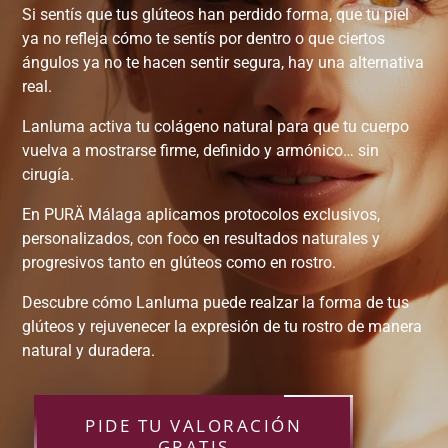
Si sentís que tus glúteos han perdido forma, que tu piel
ya no refleja cómo te sentís por dentro o que ciertos
ángulos ya no te hacen sentir segura, hay una alternativa
real.
Lanluma activa tu colágeno natural para que tu cuerpo
vuelva a mostrarse firme, definido y armónico… sin
cirugía.
En PURÄ Málaga aplicamos protocolos exclusivos,
personalizados, con foco en resultados naturales y
progresivos tanto en glúteos como en rostro.
Descubre cómo Lanluma puede realzar la forma de tus
glúteos y rejuvenecer la expresión de tu rostro de manera
natural y duradera.
PIDE TU VALORACIÓN
GRATIS