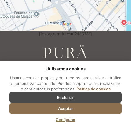
[instagram feed="244638"]
Utilizamos cookies
PURÄ Medicina Estética
Av. de Andalucía, 13, 1-H
Usamos cookies propias y de terceros para analizar el tráfico
29002. Málaga
y personalizar contenido. Puedes aceptar todas, rechazarlas
o configurar tus preferencias.
Política de cookies
Tel: +34 951 84 06 77
PIDE TU VALORACIÓN GRATIS
Rechazar
Lunes a Viernes : 10 a 20 hs
Aceptar
Configurar