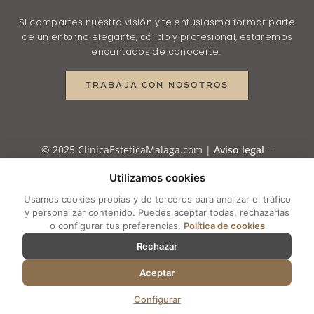
Si compartes nuestra visión y te entusiasma formar parte
de un entorno elegante, cálido y profesional, estaremos
encantados de conocerte.
TRABAJA CON NOSOTROS
© 2025 ClinicaEsteticaMalaga.com |
Aviso legal
–
Política de Privacidad
–
Política de Privacidad en
Utilizamos cookies
RRSS
–
Política de Cookies
–
Configurar cookies
Usamos cookies propias y de terceros para analizar el tráfico
y personalizar contenido. Puedes aceptar todas, rechazarlas
o configurar tus preferencias.
Política de cookies
Rechazar
Aceptar
Configurar
Preferencias de cookies
×