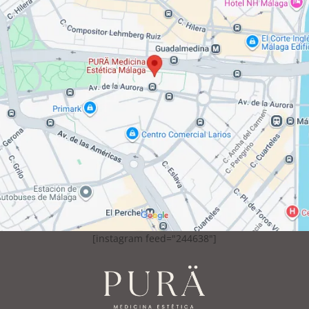
[instagram feed="244638"]